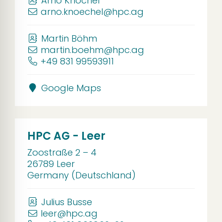
Arno Knöchel
arno.knoechel@hpc.ag
Martin Böhm
martin.boehm@hpc.ag
+49 831 99593911
Google Maps
HPC AG - Leer
Zoostraße 2 – 4
26789 Leer
Germany (Deutschland)
Julius Busse
leer@hpc.ag