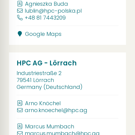
Agnieszka Buda
lublin@hpc-polska.pl
+48 81 7443209
Google Maps
HPC AG - Lörrach
Industriestraße 2
79541 Lörrach
Germany (Deutschland)
Arno Knöchel
arno.knoechel@hpc.ag
Marcus Mumbach
marcus.mumbach@hpc.ag