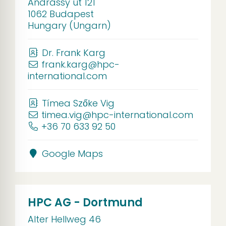
Andrássy út 121
1062 Budapest
Hungary (Ungarn)
Dr. Frank Karg
frank.karg@hpc-
international.com
Tímea Szőke Vig
timea.vig@hpc-international.com
+36 70 633 92 50
Google Maps
HPC AG - Dortmund
Alter Hellweg 46